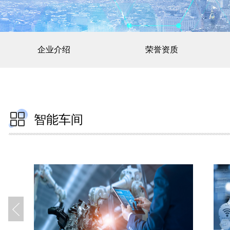
企业介绍
荣誉资质
智能车间