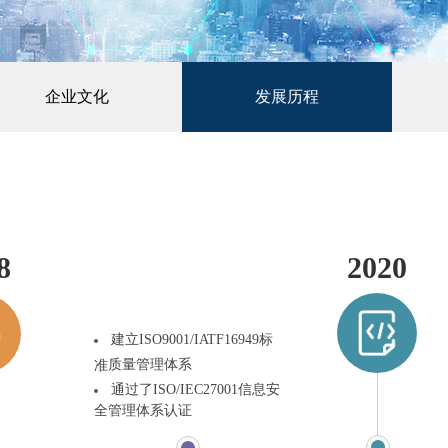
企业文化
发展历程
8
2020
建立
ISO9001/IATF16949标
质量管理体系
准
通过了ISO/IEC27001信息安
全管理体系认证