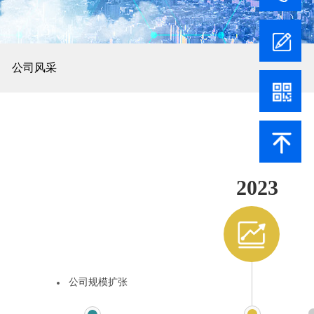
公司风采
2023
公司规模扩张