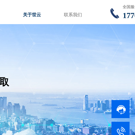
全国服
177
关于世云
联系我们
取